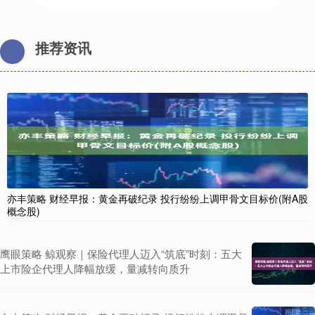
推荐资讯
亦丰策略 财经早报：黄金再破纪录 投行纷纷上调甲骨文目标价(附A股
概念股)
鹰眼策略 鲸观察｜保险代理人迈入“筑底”时刻：五大
上市险企代理人降幅放缓，量减转向质升