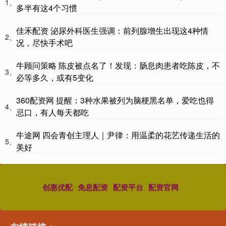
1、
多半有这4个习惯
佳禾配资 泌尿外科医生强调：前列腺增生出现这4种情
2、
况，尽快手术吧
牛顾问策略 陈皮被点名了！发现：肠息肉患者吃陈皮，不
3、
必等多久，或有5变化
360配资网 提醒：3种水果被列为脑梗黑名单，爱吃也得
4、
忌口，有人每天都吃
牛途网 四会青创主理人｜尹律：用温柔的花艺传递生活的
5、
美好
创惠优配
免息配资
配资平台
配资官网