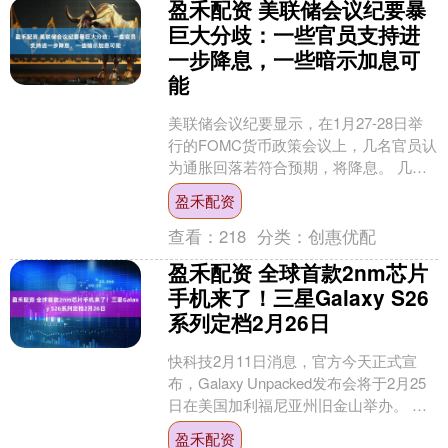
盈禾配资 美联储会议纪要暴
巨大分歧：一些官员支持进
一步降息，一些暗示加息可
能
美联储会议纪要显示，在1月27-28日举
行的FOMC货币政策会议上，几名官员认
为通胀回落若符合预期，将降息。 几名
官员谈到加息假设场景，称如果通胀持
盈禾配资
续高于目标，....
查看：
218
分类：
创惠优配
盈禾配资 全球首款2nm芯片
手机来了！三星Galaxy S26
系列定档2月26日
快科技2月11日消息，官方今天正式宣
布，Galaxy Unpacked发布会将于2月25
日在美国加利福尼亚州旧金山举办。 线
上直播将于美国东部时间下午1点开
盈禾配资