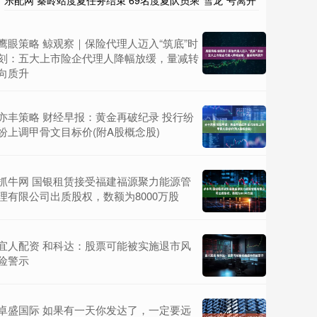
乐配网 秦岭站度夏任务结束 69名度夏队员乘“雪龙”号离开
鹰眼策略 鲸观察｜保险代理人迈入“筑底”时
刻：五大上市险企代理人降幅放缓，量减转
向质升
亦丰策略 财经早报：黄金再破纪录 投行纷
纷上调甲骨文目标价(附A股概念股)
抓牛网 国银租赁接受福建福源聚力能源管
理有限公司出质股权，数额为8000万股
宜人配资 和科达：股票可能被实施退市风
险警示
卓盛国际 如果有一天你发达了，一定要远