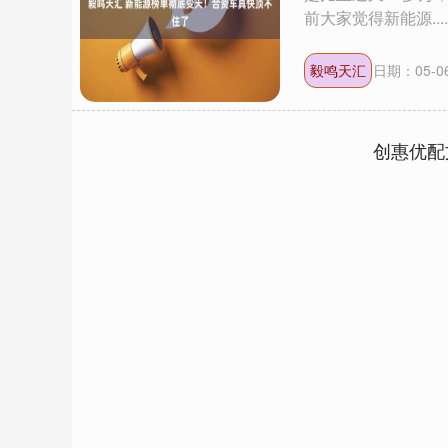
前大家觉得新能源....
毅鸣天汇
日期：05-0
创惠优配
上证指数
3940.04
.40
2.13%
39.68
1.