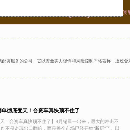
首页
创惠优配
免息配资
供股票配资服务的公司。它以资金实力强悍和风险控制严格著称，通过
榜单彻底变天！合资车真快顶不住了
天！合资车真快顶不住了】4月销量一出来，最大的冲击不
，也不是奇瑞出口翻倍，而是整个市场已经开始“断层”了。以