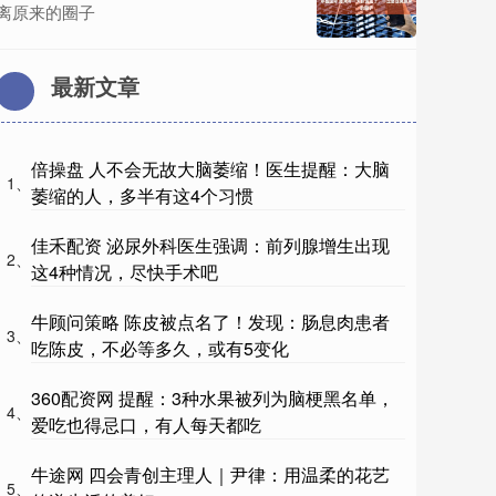
离原来的圈子
最新文章
倍操盘 人不会无故大脑萎缩！医生提醒：大脑
1、
萎缩的人，多半有这4个习惯
佳禾配资 泌尿外科医生强调：前列腺增生出现
2、
这4种情况，尽快手术吧
牛顾问策略 陈皮被点名了！发现：肠息肉患者
3、
吃陈皮，不必等多久，或有5变化
360配资网 提醒：3种水果被列为脑梗黑名单，
4、
爱吃也得忌口，有人每天都吃
牛途网 四会青创主理人｜尹律：用温柔的花艺
5、