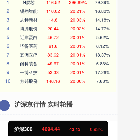
1
N展芯
116.52
396.89%
79.39%
2
锐翔智能
110.02
20.21%
16.80%
3
志特新材
14.8
20.03%
14.18%
4
博腾股份
20.44
20.02%
14.77%
5
近岸蛋白
46.72
20.01%
5.62%
6
毕得医药
61.6
20.01%
6.12%
7
五洲医疗
83.62
20.01%
18.37%
8
耐科装备
49.67
20.01%
6.83%
9
一博科技
53.33
20.01%
17.26%
10
方邦股份
146.16
20.00%
7.68%
沪深京行情 实时轮播
沪深300
4694.44
北
43.13
0.93%