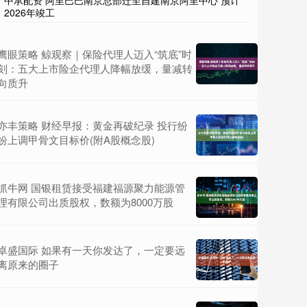
中承配资 阿里巴巴南京总部迁至自建南京阿里中心 预计
2026年竣工
鹰眼策略 鲸观察｜保险代理人迈入“筑底”时
刻：五大上市险企代理人降幅放缓，量减转
向质升
亦丰策略 财经早报：黄金再破纪录 投行纷
纷上调甲骨文目标价(附A股概念股)
抓牛网 国银租赁接受福建福源聚力能源管
理有限公司出质股权，数额为8000万股
卓盛国际 如果有一天你发达了，一定要远
离原来的圈子