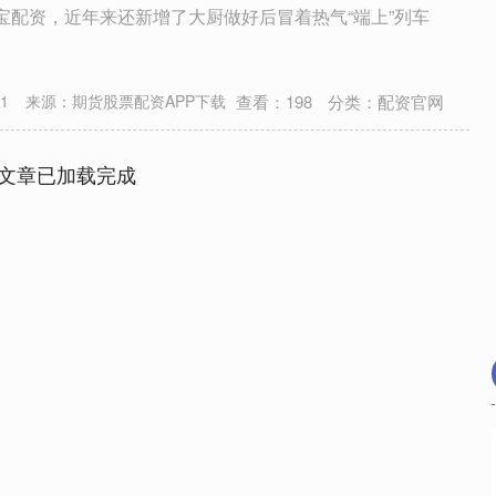
万宝配资，近年来还新增了大厨做好后冒着热气“端上”列车
查看：
198
分类：
配资官网
1
来源：期货股票配资APP下载
文章已加载完成
沪深300
4694.44
.42%
43.13
0.93%