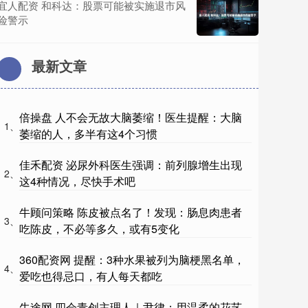
宜人配资 和科达：股票可能被实施退市风
险警示
最新文章
倍操盘 人不会无故大脑萎缩！医生提醒：大脑
1、
萎缩的人，多半有这4个习惯
佳禾配资 泌尿外科医生强调：前列腺增生出现
2、
这4种情况，尽快手术吧
牛顾问策略 陈皮被点名了！发现：肠息肉患者
3、
吃陈皮，不必等多久，或有5变化
360配资网 提醒：3种水果被列为脑梗黑名单，
4、
爱吃也得忌口，有人每天都吃
牛途网 四会青创主理人｜尹律：用温柔的花艺