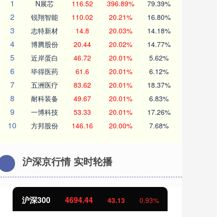
1
N展芯
116.52
396.89%
79.39%
2
锐翔智能
110.02
20.21%
16.80%
3
志特新材
14.8
20.03%
14.18%
4
博腾股份
20.44
20.02%
14.77%
5
近岸蛋白
46.72
20.01%
5.62%
6
毕得医药
61.6
20.01%
6.12%
7
五洲医疗
83.62
20.01%
18.37%
8
耐科装备
49.67
20.01%
6.83%
9
一博科技
53.33
20.01%
17.26%
10
方邦股份
146.16
20.00%
7.68%
沪深京行情 实时轮播
北证50
1134.24
创
11.37
1.01%