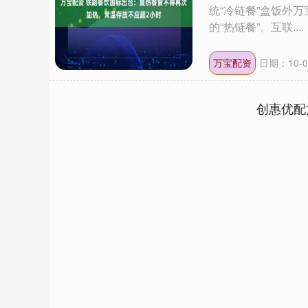
统“冷链餐”盒饭外
的“热链餐”。互联....
万宝配资
日期：10-0
创惠优配
深证成指
14311.01
.68
1.02%
200.89
1