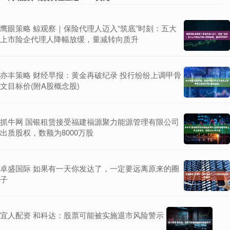
鹰眼策略 鲸观察｜保险代理人迈入“筑底”时刻：五大
上市险企代理人降幅放缓，量减转向质升
亦丰策略 财经早报：黄金再破纪录 投行纷纷上调甲骨
文目标价(附A股概念股)
抓牛网 国银租赁接受福建福源聚力能源管理有限公司
出质股权，数额为8000万股
卓盛国际 如果有一天你发达了，一定要远离原来的圈
子
宜人配资 和科达：股票可能被实施退市风险警示