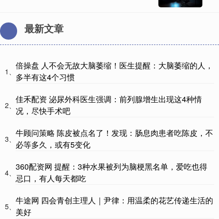
最新文章
倍操盘 人不会无故大脑萎缩！医生提醒：大脑萎缩的人，
1、
多半有这4个习惯
佳禾配资 泌尿外科医生强调：前列腺增生出现这4种情
2、
况，尽快手术吧
牛顾问策略 陈皮被点名了！发现：肠息肉患者吃陈皮，不
3、
必等多久，或有5变化
360配资网 提醒：3种水果被列为脑梗黑名单，爱吃也得
4、
忌口，有人每天都吃
牛途网 四会青创主理人｜尹律：用温柔的花艺传递生活的
5、
美好