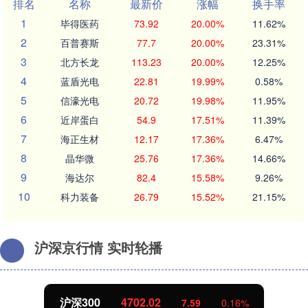
排名
名称
最新价
涨幅
换手率
1
毕得医药
73.92
20.00%
11.62%
2
百普赛斯
77.7
20.00%
23.31%
3
北方长龙
113.23
20.00%
12.25%
4
蓝盾光电
22.81
19.99%
0.58%
5
信濠光电
20.72
19.98%
11.95%
6
近岸蛋白
54.9
17.51%
11.39%
7
海正生材
12.17
17.36%
6.47%
8
晶华微
25.76
17.36%
14.66%
9
海达尔
82.4
15.58%
9.26%
10
科力装备
26.79
15.52%
21.15%
沪深京行情 实时轮播
北证50
1122.88
-11.37
-1.00%