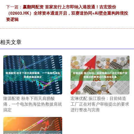
下一篇：
赢翻网配资 首家发行上市即纳入港股通！吉宏股份
（02603.HK）全球资本通道开启，双赛道协同+AI壁垒重构跨境投
资逻辑
相关文章
隆源配资 秋冬下雨天肩膀酸
宏琳优配 振江股份：目前铸造
痛，一个电加热海盐热敷披肩就
工厂正在对客户审核提出的要求
搞定
进行整改与完善