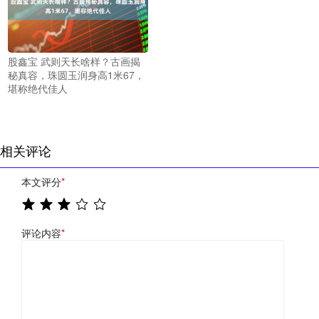
股鑫宝 武则天长啥样？古画揭
秘真容，珠圆玉润身高1米67，
堪称绝代佳人
相关评论
本文评分
*
评论内容
*