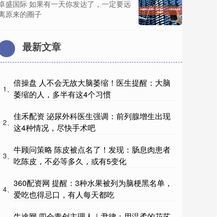
卓盛国际 如果有一天你发达了，一定要远
离原来的圈子
最新文章
倍操盘 人不会无故大脑萎缩！医生提醒：大脑
1、
萎缩的人，多半有这4个习惯
佳禾配资 泌尿外科医生强调：前列腺增生出现
2、
这4种情况，尽快手术吧
牛顾问策略 陈皮被点名了！发现：肠息肉患者
3、
吃陈皮，不必等多久，或有5变化
360配资网 提醒：3种水果被列为脑梗黑名单，
4、
爱吃也得忌口，有人每天都吃
牛途网 四会青创主理人｜尹律：用温柔的花艺