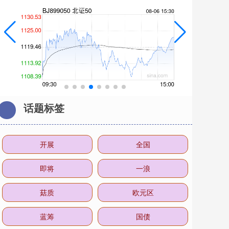
话题标签
开展
全国
即将
一浪
菇质
欧元区
蓝筹
国债