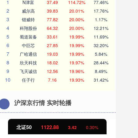
1
N津富
37.49
114.72%
77.46%
2
威尔高
39.83
20.01%
17.76%
3
锴威特
77.82
20.00%
1.17%
4
科翔股份
64.32
20.00%
12.21%
5
蜀道装备
33.61
19.99%
11.69%
6
中巨芯
27.85
19.99%
32.20%
7
广哈通信
19.03
19.99%
5.84%
8
欣天科技
18.02
19.97%
28.44%
9
飞天诚信
12.56
19.96%
8.49%
10
任子行
7.16
19.93%
31.42%
沪深京行情 实时轮播
创业板指
3515.56
0.30%
-19.58
-0.5