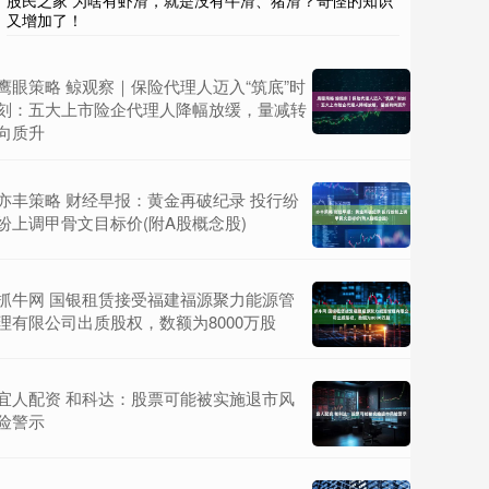
股民之家 为啥有虾滑，就是没有牛滑、猪滑？奇怪的知识
又增加了！
鹰眼策略 鲸观察｜保险代理人迈入“筑底”时
刻：五大上市险企代理人降幅放缓，量减转
向质升
亦丰策略 财经早报：黄金再破纪录 投行纷
纷上调甲骨文目标价(附A股概念股)
抓牛网 国银租赁接受福建福源聚力能源管
理有限公司出质股权，数额为8000万股
宜人配资 和科达：股票可能被实施退市风
险警示