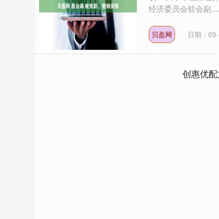
经济委员会驻会副....
贝盈网
日期：03-
创惠优配
14110.12
沪深300
4651.3
-34.08
-0.24%