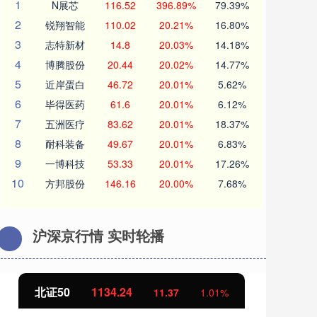
1
N展芯
116.52
396.89%
79.39%
2
锐翔智能
110.02
20.21%
16.80%
3
志特新材
14.8
20.03%
14.18%
4
博腾股份
20.44
20.02%
14.77%
5
近岸蛋白
46.72
20.01%
5.62%
6
毕得医药
61.6
20.01%
6.12%
7
五洲医疗
83.62
20.01%
18.37%
8
耐科装备
49.67
20.01%
6.83%
9
一博科技
53.33
20.01%
17.26%
10
方邦股份
146.16
20.00%
7.68%
沪深京行情 实时轮播
北证50
1134.24
创
11.37
1.01%