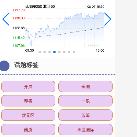
话题标签
开展
全国
即将
一浪
欧元区
蓝筹
菇质
卓盛国际