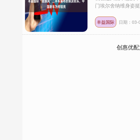
门埃尔舍纳维身姿挺..
丰益国际
日期：03-
创惠优配
深证成指
14311.01
.68
1.02%
200.89
1