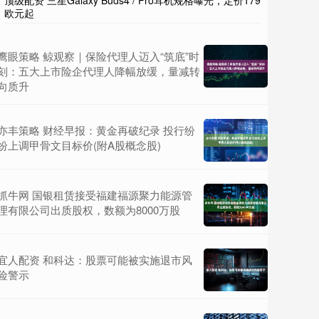
顶级配资 三星Galaxy Buds4 / Pro耳机规格曝光，定价179
欧元起
鹰眼策略 鲸观察｜保险代理人迈入“筑底”时
刻：五大上市险企代理人降幅放缓，量减转
向质升
亦丰策略 财经早报：黄金再破纪录 投行纷
纷上调甲骨文目标价(附A股概念股)
抓牛网 国银租赁接受福建福源聚力能源管
理有限公司出质股权，数额为8000万股
宜人配资 和科达：股票可能被实施退市风
险警示