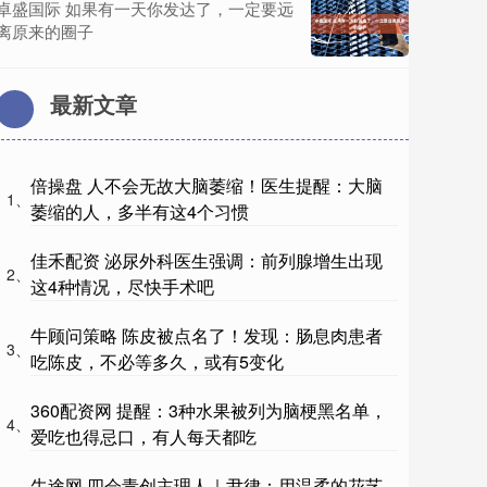
卓盛国际 如果有一天你发达了，一定要远
离原来的圈子
最新文章
倍操盘 人不会无故大脑萎缩！医生提醒：大脑
1、
萎缩的人，多半有这4个习惯
佳禾配资 泌尿外科医生强调：前列腺增生出现
2、
这4种情况，尽快手术吧
牛顾问策略 陈皮被点名了！发现：肠息肉患者
3、
吃陈皮，不必等多久，或有5变化
360配资网 提醒：3种水果被列为脑梗黑名单，
4、
爱吃也得忌口，有人每天都吃
牛途网 四会青创主理人｜尹律：用温柔的花艺