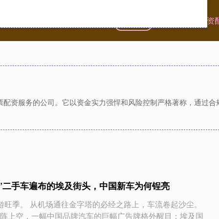
首页
创惠优配
免息配资
供股票配资服务的公司。它以资金实力强悍和风险控制严格著称，通过
风”二手车遍布的埃及街头，中国新车为何锃亮
游旺季。 从机场通往金字塔的必经之路上，车流卷起沙尘。
阵上空，一幅中国品牌汽车的巨幅广告牌格外醒目：埃及国