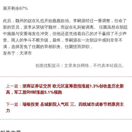
展开剩余67%
此后，魏州的赵在礼也开始蠢蠢欲动。李嗣源经过一番调整，任命了
新的官员，派李从荣镇守魏州，而赵在礼则被调离。 任圜虽然在朝廷
中频频与安重诲发生冲突，但他还是凭借着自己的才干赢得了不少声
誉。两人的争斗不断升级，最终，李嗣源在一次朝议中感到非常不
满，选择罢免了任圜的宰相职务。任圜愤而辞职，
发布于：天津市
创惠优配提示：文章来自网络，不代表本站观点。
上一篇：
浙商证券证交所 欧元区蓝筹股指涨超1.3%创收盘历史新
高，军工股RHM涨超5.1%领跑
下一篇：
瑞银投资 县城影院人气旺 三、四线城市成春节档票房主
力