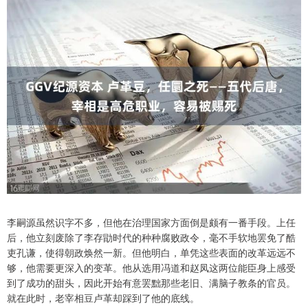
李嗣源虽然识字不多，但他在治理国家方面倒是颇有一番手段。上任
后，他立刻废除了李存勖时代的种种腐败政令，毫不手软地罢免了酷
吏孔谦，使得朝政焕然一新。但他明白，单凭这些表面的改革远远不
够，他需要更深入的变革。他从选用冯道和赵凤这两位能臣身上感受
到了成功的甜头，因此开始有意罢黜那些老旧、满脑子教条的官员。
就在此时，老宰相豆卢革却踩到了他的底线。