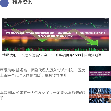
推荐资讯
博星优配 十五运|全运会“五金王”！张展硕再夺1500米自由泳冠军
鹰眼策略 鲸观察｜保险代理人迈入“筑底”时刻：五大
上市险企代理人降幅放缓，量减转向质升
卓盛国际 如果有一天你发达了，一定要远离原来的圈
子