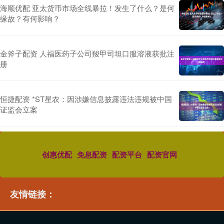
海顺优配 亚太货币市场全线暴拉！发生了什么？是何
缘故？有何影响？
金斧子配资 人福医药子公司羧甲司坦口服溶液获批注
册
恒捷配资 *ST星农：因涉嫌信息披露违法违规被中国
证监会立案
创惠优配
免息配资
配资平台
配资官网
友情链接：