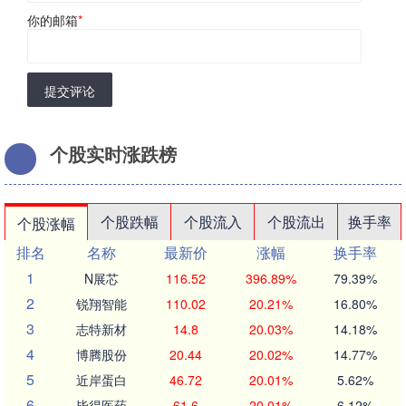
你的邮箱
*
提交评论
个股实时涨跌榜
个股跌幅
个股流入
个股流出
换手率
个股涨幅
排名
名称
最新价
涨幅
换手率
1
N展芯
116.52
396.89%
79.39%
2
锐翔智能
110.02
20.21%
16.80%
3
志特新材
14.8
20.03%
14.18%
4
博腾股份
20.44
20.02%
14.77%
5
近岸蛋白
46.72
20.01%
5.62%
6
毕得医药
61.6
20.01%
6.12%