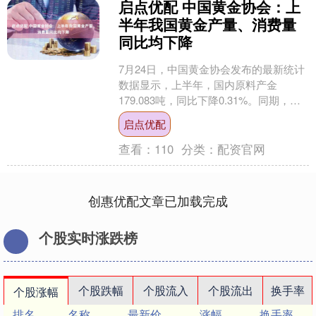
启点优配 中国黄金协会：上
半年我国黄金产量、消费量
同比均下降
7月24日，中国黄金协会发布的最新统计
数据显示，上半年，国内原料产金
179.083吨，同比下降0.31%。同期，我
国黄金消费量505.205吨，同比下降
启点优配
3.54....
查看：
110
分类：
配资官网
创惠优配文章已加载完成
个股实时涨跌榜
个股跌幅
个股流入
个股流出
换手率
个股涨幅
排名
名称
最新价
涨幅
换手率