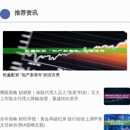
推荐资讯
乾鑫配资 “知产新青年”的语言秀
鹰眼策略 鲸观察｜保险代理人迈入“筑底”时刻：五大
上市险企代理人降幅放缓，量减转向质升
亦丰策略 财经早报：黄金再破纪录 投行纷纷上调甲骨
文目标价(附A股概念股)