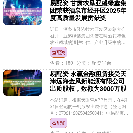
易配资 甘肃农垦亚盛绿鑫集
团荣获酒泉市经开区2025年
度高质量发展贡献奖
近日，酒泉市经济技术开发区表彰大会
召开，亚盛绿鑫集团凭借在啤酒花特色
农业领域的深耕细作、产业升级中的创
新突破及对区域经济发展的突出贡献，
益配资
成功斩获“2025年度高....
查看：
180
分类：
配资平台
易配资 永赢金融租赁接受天
津远海金风新能源有限公司
出质股权，数额为3000万股
本站消息，根据天眼查APP显示，在4月
24日登记的一则股权出质信息（登记编
号：370211202504250041）中易配资，
天津远海金风新能源有限公司出质其
益配资
所....