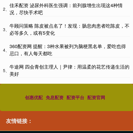
佳禾配资 泌尿外科医生强调：前列腺增生出现这4种情
2、
况，尽快手术吧
牛顾问策略 陈皮被点名了！发现：肠息肉患者吃陈皮，不
3、
必等多久，或有5变化
360配资网 提醒：3种水果被列为脑梗黑名单，爱吃也得
4、
忌口，有人每天都吃
牛途网 四会青创主理人｜尹律：用温柔的花艺传递生活的
5、
美好
创惠优配
免息配资
配资平台
配资官网
友情链接：