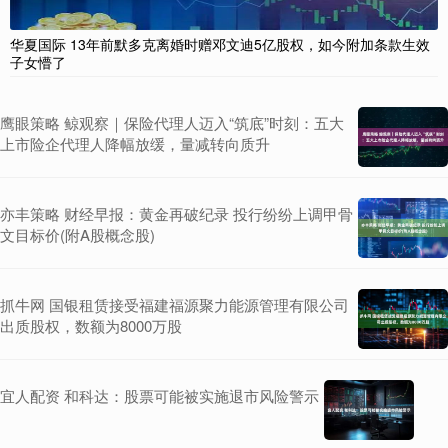
华夏国际 13年前默多克离婚时赠邓文迪5亿股权，如今附加条款生效
子女懵了
鹰眼策略 鲸观察｜保险代理人迈入“筑底”时刻：五大
上市险企代理人降幅放缓，量减转向质升
亦丰策略 财经早报：黄金再破纪录 投行纷纷上调甲骨
文目标价(附A股概念股)
抓牛网 国银租赁接受福建福源聚力能源管理有限公司
出质股权，数额为8000万股
宜人配资 和科达：股票可能被实施退市风险警示