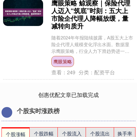
鹰眼策略 鲸观察｜保险代理
人迈入“筑底”时刻：五大上
市险企代理人降幅放缓，量
减转向质升
随着2024年年报陆续披露，A股五大上市
险企代理人规模变化浮出水面。数据显
示鹰眼策略，行业人力下滑趋势进一步
放缓，部分头部险企甚至实现企稳回
鹰眼策略
升。 记者注意到，在....
查看：
249
分类：
配资平台
创惠优配文章已加载完成
个股实时涨跌榜
个股跌幅
个股流入
个股流出
换手率
个股涨幅