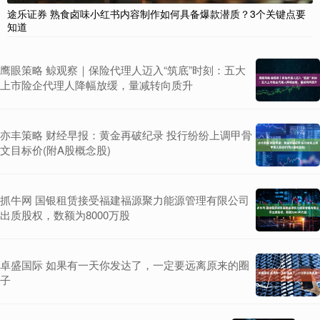
途乐证券 熟食卤味小红书内容制作如何具备爆款潜质？3个关键点要
知道
鹰眼策略 鲸观察｜保险代理人迈入“筑底”时刻：五大
上市险企代理人降幅放缓，量减转向质升
亦丰策略 财经早报：黄金再破纪录 投行纷纷上调甲骨
文目标价(附A股概念股)
抓牛网 国银租赁接受福建福源聚力能源管理有限公司
出质股权，数额为8000万股
卓盛国际 如果有一天你发达了，一定要远离原来的圈
子