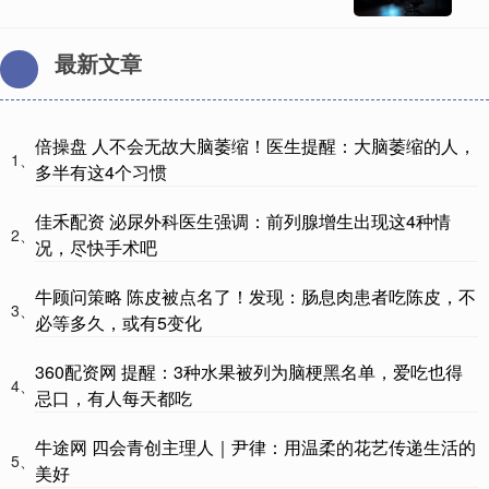
最新文章
倍操盘 人不会无故大脑萎缩！医生提醒：大脑萎缩的人，
1、
多半有这4个习惯
佳禾配资 泌尿外科医生强调：前列腺增生出现这4种情
2、
况，尽快手术吧
牛顾问策略 陈皮被点名了！发现：肠息肉患者吃陈皮，不
3、
必等多久，或有5变化
360配资网 提醒：3种水果被列为脑梗黑名单，爱吃也得
4、
忌口，有人每天都吃
牛途网 四会青创主理人｜尹律：用温柔的花艺传递生活的
5、
美好