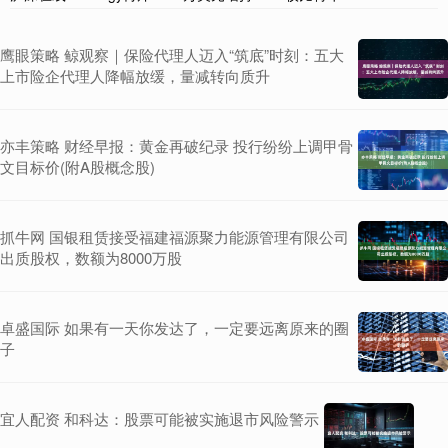
鹰眼策略 鲸观察｜保险代理人迈入“筑底”时刻：五大
上市险企代理人降幅放缓，量减转向质升
亦丰策略 财经早报：黄金再破纪录 投行纷纷上调甲骨
文目标价(附A股概念股)
抓牛网 国银租赁接受福建福源聚力能源管理有限公司
出质股权，数额为8000万股
卓盛国际 如果有一天你发达了，一定要远离原来的圈
子
宜人配资 和科达：股票可能被实施退市风险警示