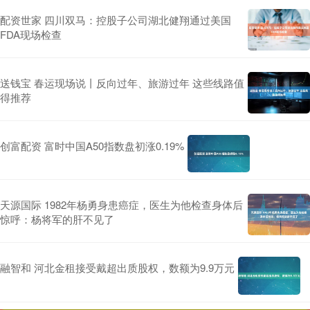
配资世家 四川双马：控股子公司湖北健翔通过美国
FDA现场检查
送钱宝 春运现场说丨反向过年、旅游过年 这些线路值
得推荐
创富配资 富时中国A50指数盘初涨0.19%
天源国际 1982年杨勇身患癌症，医生为他检查身体后
惊呼：杨将军的肝不见了
融智和 河北金租接受戴超出质股权，数额为9.9万元