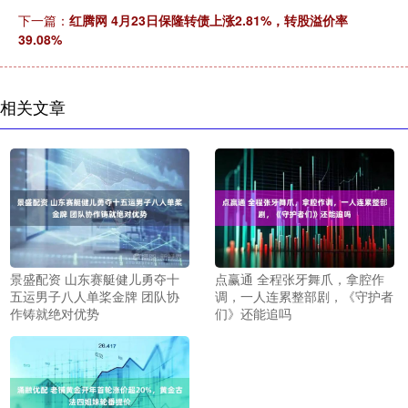
下一篇：
红腾网 4月23日保隆转债上涨2.81%，转股溢价率
39.08%
相关文章
景盛配资 山东赛艇健儿勇夺十
点赢通 全程张牙舞爪，拿腔作
五运男子八人单桨金牌 团队协
调，一人连累整部剧，《守护者
作铸就绝对优势
们》还能追吗