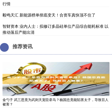
行情
毅鸣天汇 新能源榜单彻底变天！合资车真快顶不住了
智财资本 业内人士：拟修订多晶硅单位产品综合能耗标准 以
推动落后产能出清
推荐资讯
金勺子 武三思竟为武则天宠臣牵马？杨国忠竟能陷害太子，导致百人
被害？