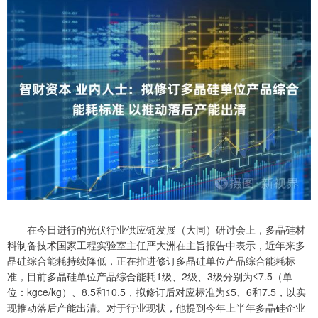
在今日进行的光伏行业供应链发展（大同）研讨会上，多晶硅材
料制备技术国家工程实验室主任严大洲在主旨报告中表示，近年来多
晶硅综合能耗持续降低，正在推进修订多晶硅单位产品综合能耗标
准，目前多晶硅单位产品综合能耗1级、2级、3级分别为≤7.5（单
位：kgce/kg）、8.5和10.5，拟修订后对应标准为≤5、6和7.5，以实
现推动落后产能出清。对于行业现状，他提到今年上半年多晶硅企业