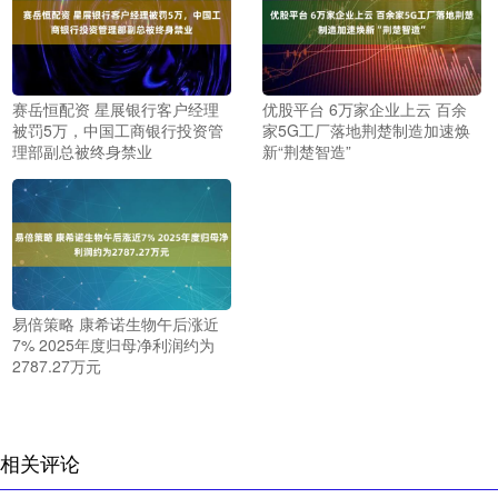
赛岳恒配资 星展银行客户经理
优股平台 6万家企业上云 百余
被罚5万，中国工商银行投资管
家5G工厂落地荆楚制造加速焕
理部副总被终身禁业
新“荆楚智造”
易倍策略 康希诺生物午后涨近
7% 2025年度归母净利润约为
2787.27万元
相关评论