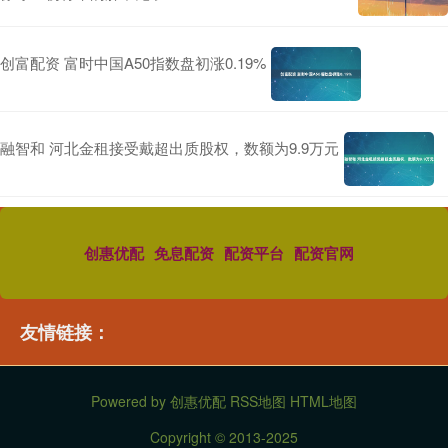
创富配资 富时中国A50指数盘初涨0.19%
融智和 河北金租接受戴超出质股权，数额为9.9万元
创惠优配
免息配资
配资平台
配资官网
友情链接：
Powered by
创惠优配
RSS地图
HTML地图
Copyright
© 2013-2025