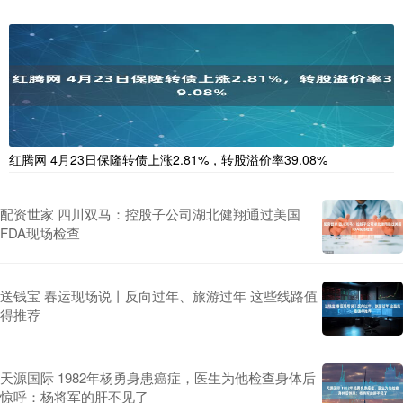
红腾网 4月23日保隆转债上涨2.81%，转股溢价率39.08%
配资世家 四川双马：控股子公司湖北健翔通过美国
FDA现场检查
送钱宝 春运现场说丨反向过年、旅游过年 这些线路值
得推荐
天源国际 1982年杨勇身患癌症，医生为他检查身体后
惊呼：杨将军的肝不见了