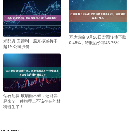
万达策略 9月26日宏图转债下跌
米配资 安德利：股东拟减持不
0.45%，转股溢价率43.76%
超1%公司股份
钻石配资 玻璃砸不碎，还能弹
起来？一种物理上不该存在的材
料诞生了！