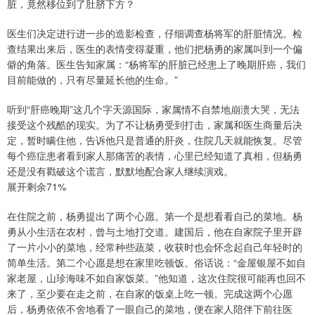
脏，竟然移位到了肚脐下方？
医生们决定进行进一步的造影检查，仔细调查杨将军的肝脏情况。检
查结果出来后，医生的表情变得凝重，他们把杨勇的家属叫到一个偏
僻的角落。医生告知家属：“杨将军的肝脏已经患上了晚期肝癌，我们
目前能做的，只有尽量延长他的生命。”
听到“肝癌晚期”这几个字天源国际，家属情不自禁地崩溃大哭，无法
接受这个残酷的现实。为了不让杨勇受到打击，家属和医生商量后决
定，暂时瞒住他，告诉他只是普通的肝炎，住院几天就能恢复。尽管
每个癌症患者看到家人那痛苦的表情，心里已经知道了真相，但杨勇
还是没有戳破这个谎言，默默地配合家人继续演戏。
展开剩余71%
在住院之前，杨勇提出了两个心愿。第一个是想看看自己的菜地。杨
勇从小生活在农村，曾与土地打交道。建国后，他在自家院子里开辟
了一片小小的菜地，经常种些蔬菜，收获时也会怀念起自己年轻时的
简单生活。第二个心愿是想在家里吃顿饭。俗话说：“金屋银屋不如自
家老屋，山珍海味不如自家饭菜。”他知道，这次住院很可能再也回不
来了，至少要在走之前，在自家的饭桌上吃一顿。完成这两个心愿
后，杨勇依依不舍地看了一眼自己的菜地，便在家人陪伴下前往医