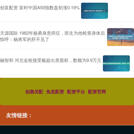
创富配资 富时中国A50指数盘初涨0.19%
天源国际 1982年杨勇身患癌症，医生为他检查身体后
惊呼：杨将军的肝不见了
融智和 河北金租接受戴超出质股权，数额为9.9万元
创惠优配
免息配资
配资平台
配资官网
友情链接：