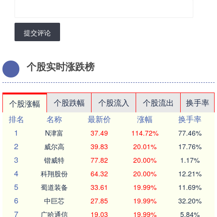
提交评论
个股实时涨跌榜
个股跌幅
个股流入
个股流出
换手率
个股涨幅
排名
名称
最新价
涨幅
换手率
1
N津富
37.49
114.72%
77.46%
2
威尔高
39.83
20.01%
17.76%
3
锴威特
77.82
20.00%
1.17%
4
科翔股份
64.32
20.00%
12.21%
5
蜀道装备
33.61
19.99%
11.69%
6
中巨芯
27.85
19.99%
32.20%
7
广哈通信
19.03
19.99%
5.84%