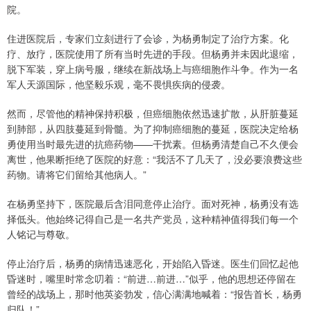
院。
住进医院后，专家们立刻进行了会诊，为杨勇制定了治疗方案。化
疗、放疗，医院使用了所有当时先进的手段。但杨勇并未因此退缩，
脱下军装，穿上病号服，继续在新战场上与癌细胞作斗争。作为一名
军人天源国际，他坚毅乐观，毫不畏惧疾病的侵袭。
然而，尽管他的精神保持积极，但癌细胞依然迅速扩散，从肝脏蔓延
到肺部，从四肢蔓延到骨髓。为了抑制癌细胞的蔓延，医院决定给杨
勇使用当时最先进的抗癌药物——干扰素。但杨勇清楚自己不久便会
离世，他果断拒绝了医院的好意：“我活不了几天了，没必要浪费这些
药物。请将它们留给其他病人。”
在杨勇坚持下，医院最后含泪同意停止治疗。面对死神，杨勇没有选
择低头。他始终记得自己是一名共产党员，这种精神值得我们每一个
人铭记与尊敬。
停止治疗后，杨勇的病情迅速恶化，开始陷入昏迷。医生们回忆起他
昏迷时，嘴里时常念叨着：“前进…前进…”似乎，他的思想还停留在
曾经的战场上，那时他英姿勃发，信心满满地喊着：“报告首长，杨勇
归队！”