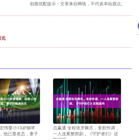
创惠优配提示：文章来自网络，不代表本站观点。
万元
宏伟娶小13岁钢琴
点赢通 全程张牙舞爪，拿腔作调，
年，他已显老态，妻子
一人连累整部剧，《守护者们》还