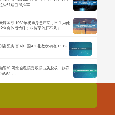
这些线路值得推荐
天源国际 1982年杨勇身患癌症，医生为他
检查身体后惊呼：杨将军的肝不见了
创富配资 富时中国A50指数盘初涨0.19%
融智和 河北金租接受戴超出质股权，数额
为9.9万元