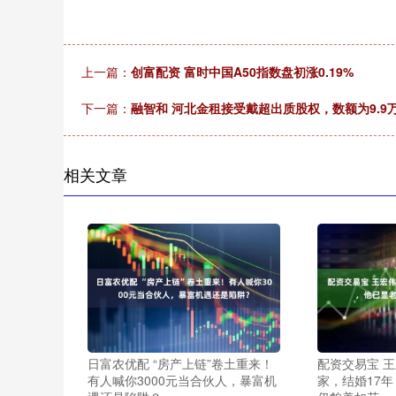
上一篇：
创富配资 富时中国A50指数盘初涨0.19%
下一篇：
融智和 河北金租接受戴超出质股权，数额为9.9
相关文章
日富农优配 “房产上链”卷土重来！
配资交易宝 王
有人喊你3000元当合伙人，暴富机
家，结婚17