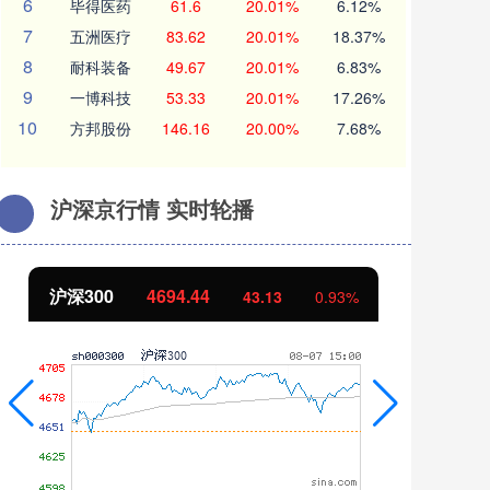
6
毕得医药
61.6
20.01%
6.12%
7
五洲医疗
83.62
20.01%
18.37%
8
耐科装备
49.67
20.01%
6.83%
9
一博科技
53.33
20.01%
17.26%
10
方邦股份
146.16
20.00%
7.68%
沪深京行情 实时轮播
北证50
1134.24
创
11.37
1.01%