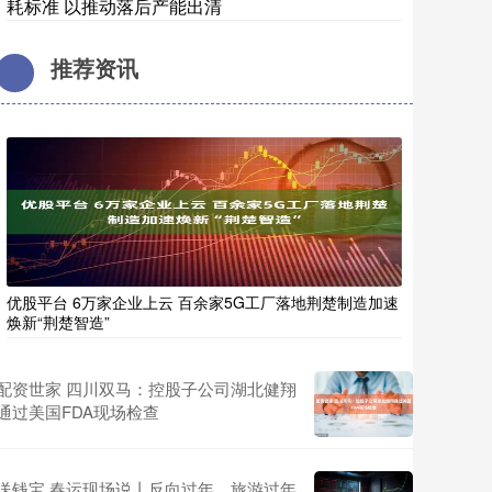
耗标准 以推动落后产能出清
推荐资讯
优股平台 6万家企业上云 百余家5G工厂落地荆楚制造加速
焕新“荆楚智造”
配资世家 四川双马：控股子公司湖北健翔
通过美国FDA现场检查
送钱宝 春运现场说丨反向过年、旅游过年