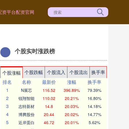
配资平台
配资官网
个股实时涨跌榜
个股跌幅
个股流入
个股流出
换手率
个股涨幅
排名
名称
最新价
涨幅
换手率
1
N展芯
116.52
396.89%
79.39%
2
锐翔智能
110.02
20.21%
16.80%
3
志特新材
14.8
20.03%
14.18%
4
博腾股份
20.44
20.02%
14.77%
5
近岸蛋白
46.72
20.01%
5.62%