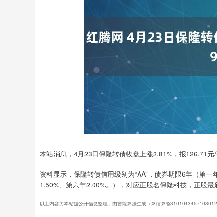
深证成指
14311.01
.68
1.02%
200.89
1
本站消息，4月23日保隆转债收盘上涨2.81%，报126.71元
资料显示，保隆转债信用级别为“AA”，债券期限6年（第一年0.
1.50%、第六年2.00%。），对应正股名保隆科技，正股最新
以上内容为本站据公开信息整理，由智能算法生成（网信算备310104345710301