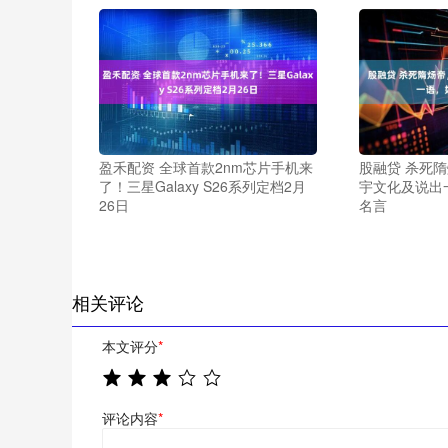
盈禾配资 全球首款2nm芯片手机来
股融贷 杀死
了！三星Galaxy S26系列定档2月
宇文化及说出
26日
名言
相关评论
本文评分
*
评论内容
*