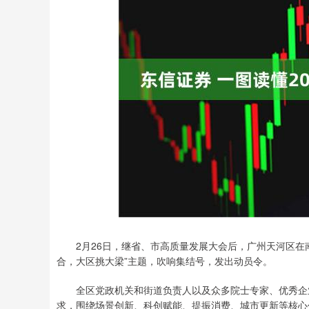
沪深300
4652.94
.62
-0.25%
-5.21
-0.
2月26日，继省、市高质量发展大会后，广州天河区在南
合，大区挑大梁”主题，吹响集结号，发出动员令。
全区党政机关和街道负责人以及众多院士专家、优秀企业
求，围绕场景创新、科创赋能、提振消费、城市更新等核心