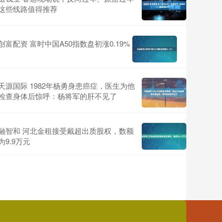
这些线路值得推荐
创富配资 富时中国A50指数盘初涨0.19%
天源国际 1982年杨勇身患癌症，医生为他
检查身体后惊呼：杨将军的肝不见了
融智和 河北金租接受戴超出质股权，数额
为9.9万元