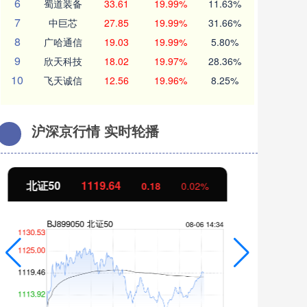
6
蜀道装备
33.61
19.99%
11.63%
7
中巨芯
27.85
19.99%
31.66%
8
广哈通信
19.03
19.99%
5.80%
9
欣天科技
18.02
19.97%
28.36%
10
飞天诚信
12.56
19.96%
8.25%
沪深京行情 实时轮播
创业板指
3518.54
基
-16.60
-0.47%