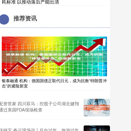
耗标准 以推动落后产能出清
推荐资讯
银泰融通 机构：德国国债正取代日元，成为抗衡“特朗普冲
击”的避险新宠
配资世家 四川双马：控股子公司湖北健翔
通过美国FDA现场检查
送钱宝 春运现场说丨反向过年、旅游过年