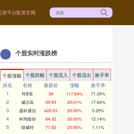
配资平台
配资官网
个股实时涨跌榜
个股跌幅
个股流入
个股流出
换手率
个股涨幅
排名
名称
最新价
涨幅
换手率
1
N津富
38
117.64%
71.05%
2
威尔高
39.83
20.01%
17.64%
3
盛科通信
420.53
20.00%
5.29%
4
科翔股份
64.32
20.00%
12.14%
5
锴威特
77.82
20.00%
1.11%