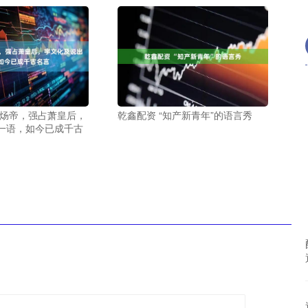
隋炀帝，强占萧皇后，
乾鑫配资 “知产新青年”的语言秀
一语，如今已成千古