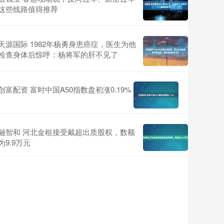
这些线路值得推荐
天源国际 1982年杨勇身患癌症，医生为他
检查身体后惊呼：杨将军的肝不见了
创富配资 富时中国A50指数盘初涨0.19%
融智和 河北金租接受戴超出质股权，数额
为9.9万元