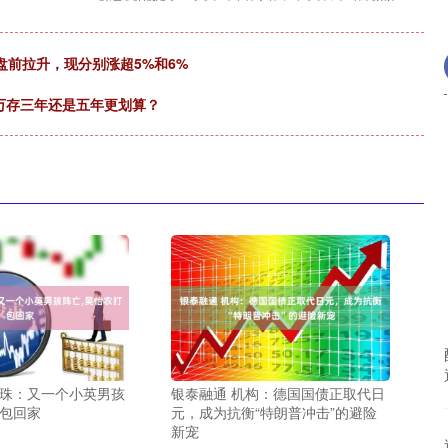
美股盘前拉升，现分别涨超5%和6%
0万存三年还是五年更划算？
慧珠：又一个小英男孩
银泰融通 机构：德国国债正取代日
打包回家
元，成为抗衡“特朗普冲击”的避险
新宠