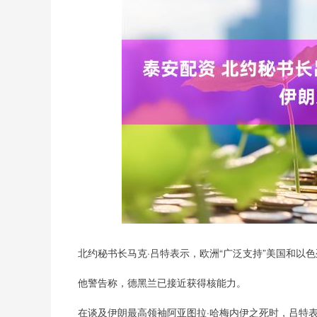
深证成指
14311.01
.68
1.02%
200.89
1
北约秘书长马克·吕特表示，欧洲“广泛支持”美国和以色
他警告称，德黑兰已接近获得核能力。
在谈及伊朗最高领袖阿亚图拉·哈梅内伊之死时，吕特表