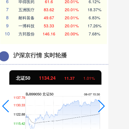
6
毕得医药
61.6
20.01%
6.12%
7
五洲医疗
83.62
20.01%
18.37%
8
耐科装备
49.67
20.01%
6.83%
9
一博科技
53.33
20.01%
17.26%
10
方邦股份
146.16
20.00%
7.68%
沪深京行情 实时轮播
北证50
1134.24
创
11.37
1.01%