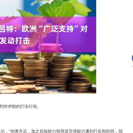
沪深300
4694.44
.42%
43.13
0.93%
列对伊朗的打击行动。
示，“他离开后，加之其核能力和弹道导弹能力遭到打击和削弱，我