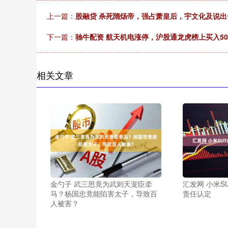
上一篇：
股融贷 杀死隋炀帝，强占萧皇后，宇文化及说
下一篇：
驰牛配资 航天机电涨停，沪股通龙虎榜上买入5034
相关文章
金勺子 武三思竟为武则天宠臣牵
汇发网 小米S
马？杨国忠竟能陷害太子，导致百
责任认定
人被害？