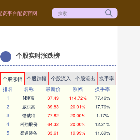
配资平台
配资官网
个股实时涨跌榜
个股跌幅
个股流入
个股流出
换手率
个股涨幅
排名
名称
最新价
涨幅
换手率
1
N津富
37.49
114.72%
77.46%
2
威尔高
39.83
20.01%
17.76%
3
锴威特
77.82
20.00%
1.17%
4
科翔股份
64.32
20.00%
12.21%
5
蜀道装备
33.61
19.99%
11.69%