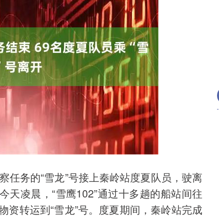
深证成指
14110.12
57%
-34.08
-0.24%
考察任务的“雪龙”号接上秦岭站度夏队员，驶离
天凌晨，“雪鹰102”通过十多趟的船站间往
物资转运到“雪龙”号。度夏期间，秦岭站完成