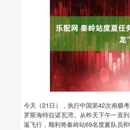
上证指数
3900.35
00
-0.01%
21.92
0.
今天（21日），执行中国第42次南极
罗斯海特拉诺瓦湾。从昨天下午一直到今
返飞行，顺利将秦岭站69名度夏队员和