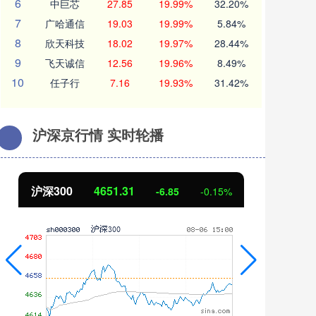
6
中巨芯
27.85
19.99%
32.20%
7
广哈通信
19.03
19.99%
5.84%
8
欣天科技
18.02
19.97%
28.44%
9
飞天诚信
12.56
19.96%
8.49%
10
任子行
7.16
19.93%
31.42%
沪深京行情 实时轮播
沪深300
4651.31
北
-6.85
-0.15%