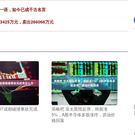
出一语，如今已成千古名言
25万元，卖出266066万元
U7成都碰撞事故完成
策略吧 亚太股指反弹，韩股涨
5%，A股半导体多股涨停，原油价
格回落