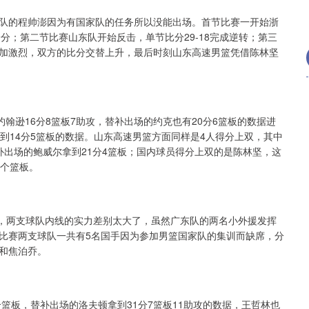
队的程帅澎因为有国家队的任务所以没能出场。首节比赛一开始浙
9分；第二节比赛山东队开始反击，单节比分29-18完成逆转；第三
加激烈，双方的比分交替上升，最后时刻山东高速男篮凭借陈林坚
翰逊16分8篮板7助攻，替补出场的约克也有20分6篮板的数据进
到14分5篮板的数据。山东高速男篮方面同样是4人得分上双，其中
替补出场的鲍威尔拿到21分4篮板；国内球员得分上双的是陈林坚，这
6个篮板。
海队，两支球队内线的实力差别太大了，虽然广东队的两名小外援发挥
比赛两支球队一共有5名国手因为参加男篮国家队的集训而缺席，分
和焦泊乔。
个篮板，替补出场的洛夫顿拿到31分7篮板11助攻的数据，王哲林也