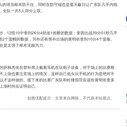
东队的球员根本防不住，同时在防守端也是遮天蔽日让广东队几乎内线
分，全队一共5人得分上双。
，12投10中拿到26分4助攻1抢断的数据；奎因出战39分01秒几乎
次抢断2个盖帽的数据，另外还有替补出场的黄明依拿到10分4个篮板。
在是太强了根本无能为力。
的萨林杰坐在替补席上戴着耳机在玩电子设备，对于场上的比赛根
不上场也要注意场上的情况，这样自己低头玩手机的行为是绝对不
以才这样做的。接下来的比赛广东队和杜锋指导应该给黄明依更多
上场时间去证明自己。
创惠优配提示：文章来自网络，不代表本站观点。