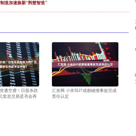
楚制造加速焕新“荆楚智造”
刚突遭空袭！日股杀跌
汇发网 小米SU7成都碰撞事故完成
元套息交易是否会再
责任认定