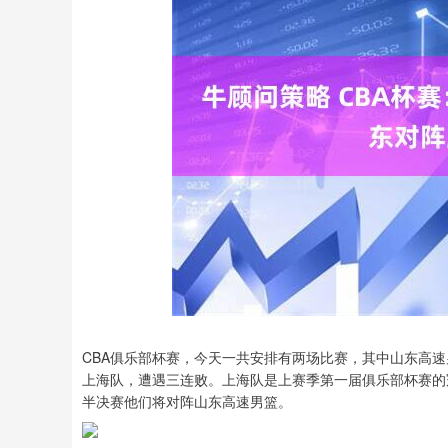
深证成指
14311.01
.68
1.02%
200.89
1
CBA俱乐部杯赛，今天一共安排有两场比赛，其中山东高速男篮
上海队，遭遇三连败。上海队是上赛季第一届俱乐部杯赛的
半决赛他们将对阵山东高速男篮。