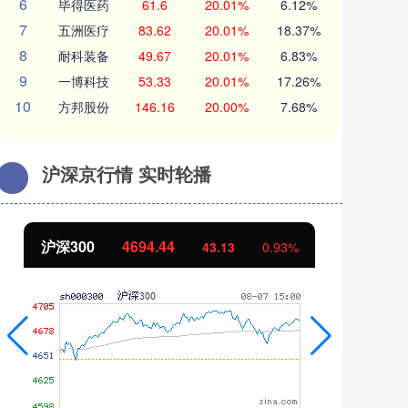
6
毕得医药
61.6
20.01%
6.12%
7
五洲医疗
83.62
20.01%
18.37%
8
耐科装备
49.67
20.01%
6.83%
9
一博科技
53.33
20.01%
17.26%
10
方邦股份
146.16
20.00%
7.68%
沪深京行情 实时轮播
北证50
1134.24
创
11.37
1.01%