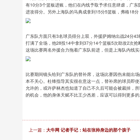
有10分3个篮板进账，他们在内线予取予求任意肆虐，广
进攻得分。另外上海队的马典成拿到15分5篮板，弗格18
广东队方面只有3名球员得分上双，外援萨姆纳出战24分43秒
打满了全场，他28投14中拿到37分14个篮板5次助攻2
这场比赛两名外援合力拖着广东队前进，但是上海队内线实
比赛期间镜头给到广东队的替补席，这场比赛因伤未能出场
本不关心。杜锋指导其实很在意这一点，替补席的球员即使
允许的，或许萨林杰也知道了自己不久后可能会被裁掉，所
的机会，他的身体天赋不比王少杰差，应该可以得到更多的
上一篇：
大牛网 记者手记：站在张帅身边的那个孩子