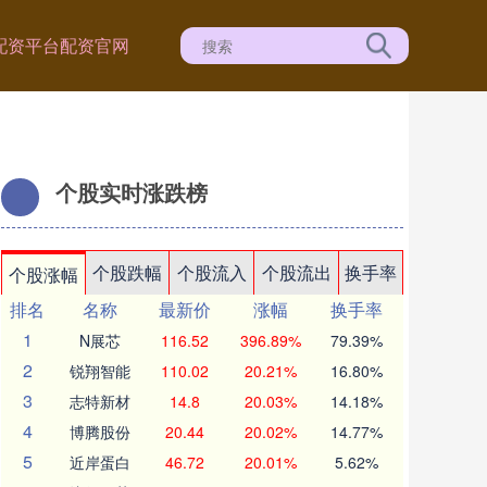
配资平台
配资官网
个股实时涨跌榜
个股跌幅
个股流入
个股流出
换手率
个股涨幅
排名
名称
最新价
涨幅
换手率
1
N展芯
116.52
396.89%
79.39%
2
锐翔智能
110.02
20.21%
16.80%
3
志特新材
14.8
20.03%
14.18%
4
博腾股份
20.44
20.02%
14.77%
5
近岸蛋白
46.72
20.01%
5.62%