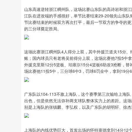
山东高速逆转浙江稠州队，这场比赛山东队的高诗岩和浙江
江队在进攻端的手感很好，单节比赛结束29-20领先山东队
节比赛结束的时候双方再次打平，最后一节双方的争夺的更
的三分球奠定胜局。
这场比赛浙江稠州队4人得分上双，其中外援兰道夫15分、约
账；国内球员只有老将吴前得分上双，这场比赛他7投5中拿
外援克里斯12分5篮板、珀塞尔15分4篮板6助攻3抢断，
场比赛他11投5中，三分球6中3，罚球6罚全中，拿到19分
广东队以104-113不敌上海队，这个赛季第三次输给上
出色，但是依然无法弥补两支球队整体实力上的差距。这场
别是上海队的张镇麟、李弘权，以及广东队的胡明轩、徐杰
上海队的内线优势巨大，首发出场的怀特塞德拿到14分12