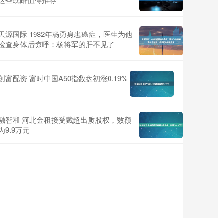
天源国际 1982年杨勇身患癌症，医生为他
检查身体后惊呼：杨将军的肝不见了
创富配资 富时中国A50指数盘初涨0.19%
融智和 河北金租接受戴超出质股权，数额
为9.9万元