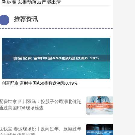
耗标准 以推动落后产能出清
推荐资讯
创富配资 富时中国A50指数盘初涨0.19%
配资世家 四川双马：控股子公司湖北健翔
通过美国FDA现场检查
送钱宝 春运现场说丨反向过年、旅游过年
这些线路值得推荐