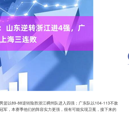
沪深300
4694.44
.42%
43.13
0.93%
以89-88逆转险胜浙江稠州队进入四强；广东队以104-113不敌
冠军，本赛季他们的阵容实力更强，很有可能实现卫冕，接下来的