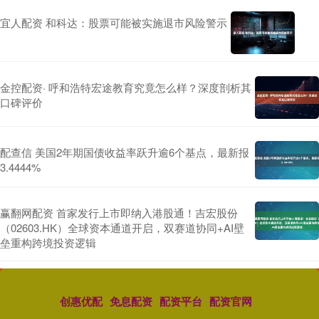
宜人配资 和科达：股票可能被实施退市风险警示
金控配资· 呼和浩特宏途教育究竟怎么样？深度剖析其
口碑评价
配查信 美国2年期国债收益率跃升逾6个基点，最新报
3.4444%
赢翻网配资 首家发行上市即纳入港股通！吉宏股份
（02603.HK）全球资本通道开启，双赛道协同+AI壁
垒重构跨境投资逻辑
创惠优配
免息配资
配资平台
配资官网