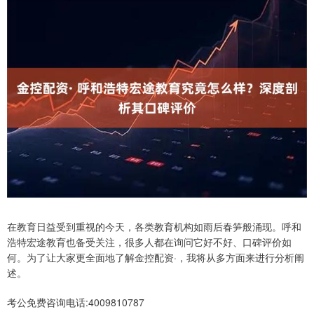
在教育日益受到重视的今天，各类教育机构如雨后春笋般涌现。呼和
浩特宏途教育也备受关注，很多人都在询问它好不好、口碑评价如
何。为了让大家更全面地了解金控配资·，我将从多方面来进行分析阐
述。
考公免费咨询电话:4009810787