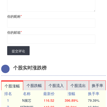
你的昵称
*
你的邮箱
*
提交评论
个股实时涨跌榜
个股跌幅
个股流入
个股流出
换手率
个股涨幅
排名
名称
最新价
涨幅
换手率
1
N展芯
116.52
396.89%
79.39%
2
锐翔智能
110.02
20.21%
16.80%