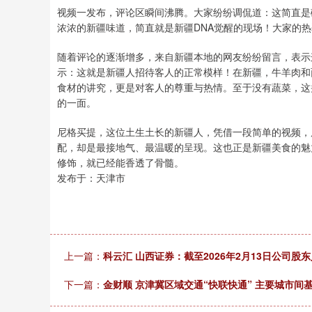
视频一发布，评论区瞬间沸腾。大家纷纷调侃道：这简直是
浓浓的新疆味道，简直就是新疆DNA觉醒的现场！大家的
随着评论的逐渐增多，来自新疆本地的网友纷纷留言，表示
示：这就是新疆人招待客人的正常模样！在新疆，牛羊肉和
食材的讲究，更是对客人的尊重与热情。至于没有蔬菜，这
的一面。
尼格买提，这位土生土长的新疆人，凭借一段简单的视频，
配，却是最接地气、最温暖的呈现。这也正是新疆美食的魅
修饰，就已经能香透了骨髓。
发布于：天津市
上一篇：
科云汇 山西证券：截至2026年2月13日公司股东人
下一篇：
金财顺 京津冀区域交通“快联快通” 主要城市间基本