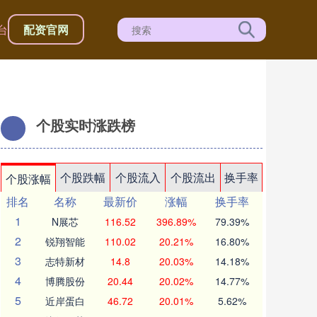
台
配资官网
个股实时涨跌榜
个股跌幅
个股流入
个股流出
换手率
个股涨幅
排名
名称
最新价
涨幅
换手率
1
N展芯
116.52
396.89%
79.39%
2
锐翔智能
110.02
20.21%
16.80%
3
志特新材
14.8
20.03%
14.18%
4
博腾股份
20.44
20.02%
14.77%
5
近岸蛋白
46.72
20.01%
5.62%