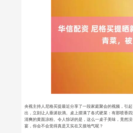
深证成指
14311.01
.68
1.02%
200.89
1
央视主持人尼格买提最近分享了一段家庭聚会的视频，引起
出，立刻让人垂涎欲滴。桌上摆满了各式硬菜：有那喷香四
清爽的黄面凉粉。令人惊讶的是，这么一桌子美味，竟然没
宴，你会不会觉得真是又实在又接地气呢？