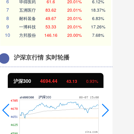
6
毕得医药
61.6
20.01%
6.12%
7
五洲医疗
83.62
20.01%
18.37%
8
耐科装备
49.67
20.01%
6.83%
9
一博科技
53.33
20.01%
17.26%
10
方邦股份
146.16
20.00%
7.68%
沪深京行情 实时轮播
北证50
1134.24
创
11.37
1.01%