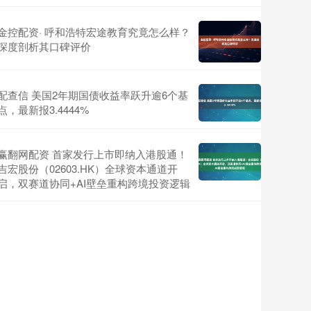
金控配资· 呼和浩特宏途教育究竟怎么样？
深度剖析其口碑评价
配查信 美国2年期国债收益率跃升逾6个基
点，最新报3.4444%
赢翻网配资 首家发行上市即纳入港股通！
吉宏股份（02603.HK）全球资本通道开
启，双赛道协同+AI壁垒重构跨境投资逻辑