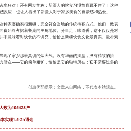
碳水狂欢！还有网友笑称：新疆人的饮食习惯简直藏不住了！这种
热烈反应，也让人看出了新疆人对于家乡美食的自豪感和热爱。
这种家宴确实很新疆，完全符合当地的传统待客方式。他们一致表
面食始终占据着餐桌的主角地位。分量足，味道香，这不仅仅是对
并不意味着对饮食的不讲究，恰恰是新疆饮食文化最真实、最朴素
展现了家乡那最真切的烟火气。没有华丽的摆盘，没有精致的搭
力所在——它的简单粗犷，恰恰是它的独特所在；它不需要过多的
创惠优配提示：文章来自网络，不代表本站观点。
数为105428户
实现1.5-2h通达