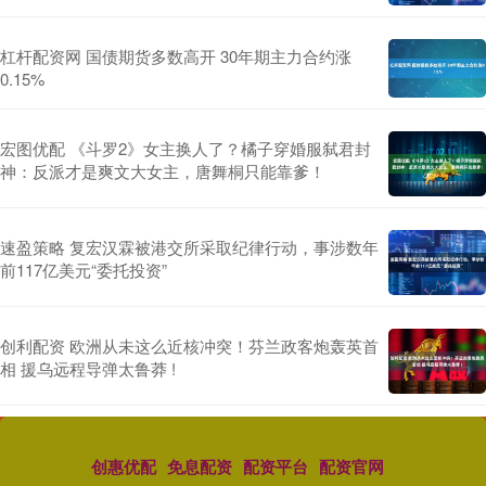
杠杆配资网 国债期货多数高开 30年期主力合约涨
0.15%
宏图优配 《斗罗2》女主换人了？橘子穿婚服弑君封
神：反派才是爽文大女主，唐舞桐只能靠爹！
速盈策略 复宏汉霖被港交所采取纪律行动，事涉数年
前117亿美元“委托投资”
创利配资 欧洲从未这么近核冲突！芬兰政客炮轰英首
相 援乌远程导弹太鲁莽 !
创惠优配
免息配资
配资平台
配资官网