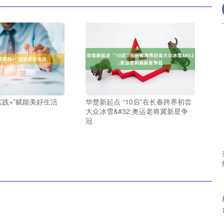
实践+”赋能美好生活
华楚新起点 “10后”在长春跨界初尝
大众冰雪&#32;奥运老将冀新星争
冠