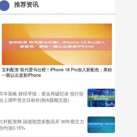
推荐资讯
宝利配资 取代爱马仕橙！iPhone 18 Pro加入新配色：果粉
一眼认出是新iPhone
亦丰策略 财经早报：黄金再破纪录 投行纷
纷上调甲骨文目标价(附A股概念股)
杠杆配资网 国债期货多数高开 30年期主力
合约涨0.15%