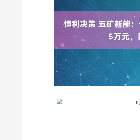
深证成指
14311.01
.68
1.02%
200.89
1