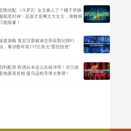
宏图优配 《斗罗2》女主换人了？橘子穿婚
服弑君封神：反派才是爽文大女主，唐舞桐
只能靠爹！
速盈策略 复宏汉霖被港交所采取纪律行
动，事涉数年前117亿美元“委托投资”
创利配资 欧洲从未这么近核冲突！芬兰政
客炮轰英首相 援乌远程导弹太鲁莽 !