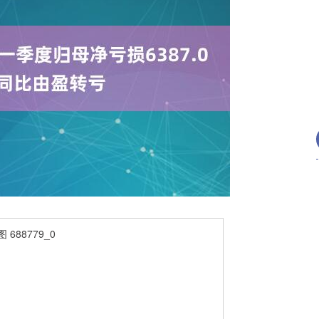
沪深300
4694.44
.42%
43.13
0.93%