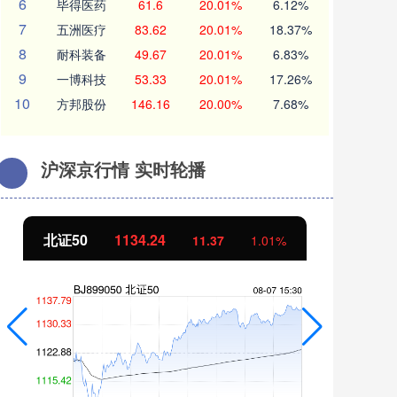
6
毕得医药
61.6
20.01%
6.12%
7
五洲医疗
83.62
20.01%
18.37%
8
耐科装备
49.67
20.01%
6.83%
9
一博科技
53.33
20.01%
17.26%
10
方邦股份
146.16
20.00%
7.68%
沪深京行情 实时轮播
北证50
1134.24
创
11.37
1.01%