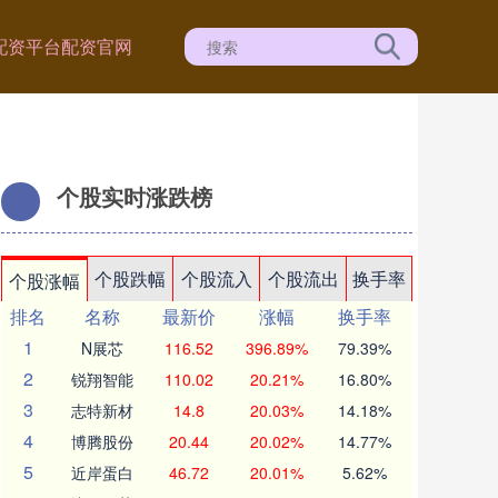
配资平台
配资官网
个股实时涨跌榜
个股跌幅
个股流入
个股流出
换手率
个股涨幅
排名
名称
最新价
涨幅
换手率
1
N展芯
116.52
396.89%
79.39%
2
锐翔智能
110.02
20.21%
16.80%
3
志特新材
14.8
20.03%
14.18%
4
博腾股份
20.44
20.02%
14.77%
5
近岸蛋白
46.72
20.01%
5.62%