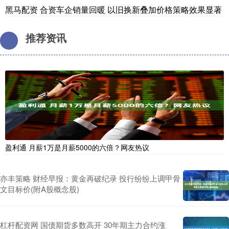
黑马配资 合资车企销量回暖 以旧换新叠加价格策略效果显著
推荐资讯
盈利通 月薪1万是月薪5000的六倍？网友热议
亦丰策略 财经早报：黄金再破纪录 投行纷纷上调甲骨
文目标价(附A股概念股)
杠杆配资网 国债期货多数高开 30年期主力合约涨