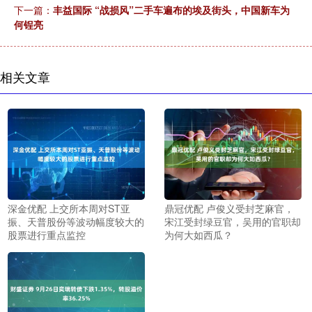
下一篇：
丰益国际 “战损风”二手车遍布的埃及街头，中国新车为
何锃亮
相关文章
深金优配 上交所本周对ST亚
鼎冠优配 卢俊义受封芝麻官，
振、天普股份等波动幅度较大的
宋江受封绿豆官，吴用的官职却
股票进行重点监控
为何大如西瓜？