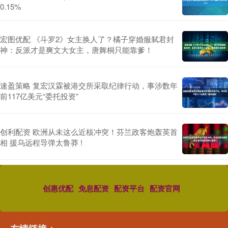
0.15%
宏图优配 《斗罗2》女主换人了？橘子穿婚服弑君封
神：反派才是爽文大女主，唐舞桐只能靠爹！
速盈策略 复宏汉霖被港交所采取纪律行动，事涉数年
前117亿美元“委托投资”
创利配资 欧洲从未这么近核冲突！芬兰政客炮轰英首
相 援乌远程导弹太鲁莽 !
创惠优配
免息配资
配资平台
配资官网