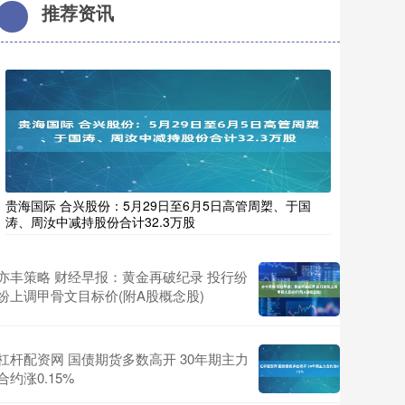
推荐资讯
贵海国际 合兴股份：5月29日至6月5日高管周槊、于国
涛、周汝中减持股份合计32.3万股
亦丰策略 财经早报：黄金再破纪录 投行纷
纷上调甲骨文目标价(附A股概念股)
杠杆配资网 国债期货多数高开 30年期主力
合约涨0.15%