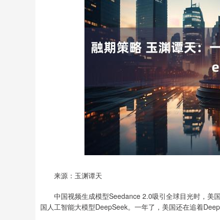
深证成指
14311.01
.68
1.02%
200.89
1
来源：玉渊谭天
中国视频生成模型Seedance 2.0吸引全球目光时，美
国人工智能大模型DeepSeek。一年了，美国还在追着Deeps