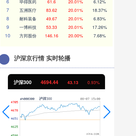
6
毕得医药
61.6
20.01%
6.12%
7
五洲医疗
83.62
20.01%
18.37%
8
耐科装备
49.67
20.01%
6.83%
9
一博科技
53.33
20.01%
17.26%
10
方邦股份
146.16
20.00%
7.68%
沪深京行情 实时轮播
北证50
1134.24
创
11.37
1.01%