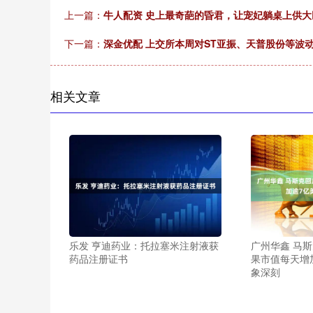
上一篇：
牛人配资 史上最奇葩的昏君，让宠妃躺桌上供
下一篇：
深金优配 上交所本周对ST亚振、天普股份等波
相关文章
乐发 亨迪药业：托拉塞米注射液获
广州华鑫 马
药品注册证书
果市值每天增
象深刻