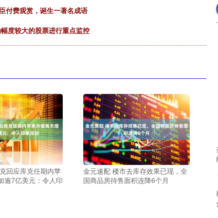
大臣付费观赏，诞生一著名成语
动幅度较大的股票进行重点监控
斯克回应库克任期内苹
金元速配 楼市去库存效果已现，全
加逾7亿美元：令人印
国商品房待售面积连降6个月