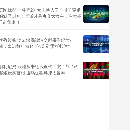
宏图优配 《斗罗2》女主换人了？橘子穿婚
服弑君封神：反派才是爽文大女主，唐舞桐
只能靠爹！
速盈策略 复宏汉霖被港交所采取纪律行
动，事涉数年前117亿美元“委托投资”
创利配资 欧洲从未这么近核冲突！芬兰政
客炮轰英首相 援乌远程导弹太鲁莽 !