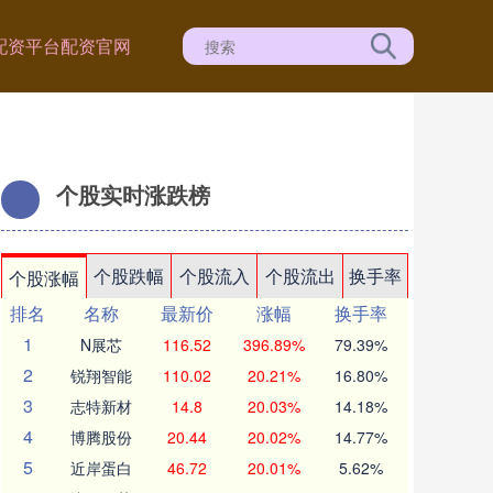
配资平台
配资官网
个股实时涨跌榜
个股跌幅
个股流入
个股流出
换手率
个股涨幅
排名
名称
最新价
涨幅
换手率
1
N展芯
116.52
396.89%
79.39%
2
锐翔智能
110.02
20.21%
16.80%
3
志特新材
14.8
20.03%
14.18%
4
博腾股份
20.44
20.02%
14.77%
5
近岸蛋白
46.72
20.01%
5.62%