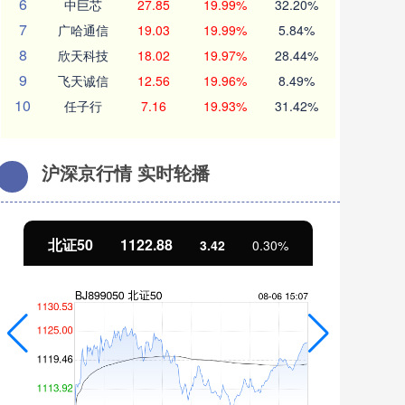
6
中巨芯
27.85
19.99%
32.20%
7
广哈通信
19.03
19.99%
5.84%
8
欣天科技
18.02
19.97%
28.44%
9
飞天诚信
12.56
19.96%
8.49%
10
任子行
7.16
19.93%
31.42%
沪深京行情 实时轮播
北证50
1122.88
创
3.42
0.30%