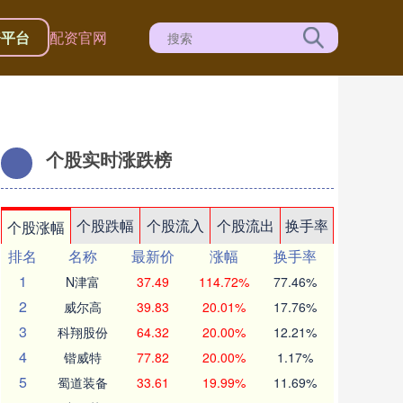
资平台
配资官网
个股实时涨跌榜
个股跌幅
个股流入
个股流出
换手率
个股涨幅
排名
名称
最新价
涨幅
换手率
1
N津富
37.49
114.72%
77.46%
2
威尔高
39.83
20.01%
17.76%
3
科翔股份
64.32
20.00%
12.21%
4
锴威特
77.82
20.00%
1.17%
5
蜀道装备
33.61
19.99%
11.69%