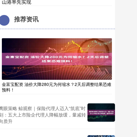
山港率先实现
推荐资讯
金富宝配资 油价大降280元为何缩水？2天后调整结果恐难
预料！
鹰眼策略 鲸观察｜保险代理人迈入“筑底”时
刻：五大上市险企代理人降幅放缓，量减转
向质升