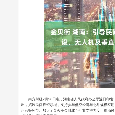
深证成指
14110.12
.92
0.57%
-34.08
-0
南方财经2月26日电，湖南省人民政府办公厅近日印发
出，拓展民间投资领域，支持参与低空经济与北斗规模应用
运营等环节。加大金芙蓉基金对北斗产业支持力度，推动民