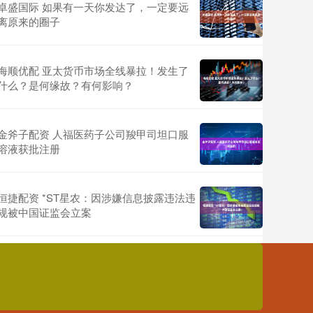
卓盛国际 如果有一天你发达了，一定要远
离原来的圈子
海顺优配 亚太货币市场全线暴拉！发生了
什么？是何缘故？有何影响？
金斧子配资 人福医药子公司羧甲司坦口服
溶液获批注册
恒捷配资 *ST星农：因涉嫌信息披露违法违
规被中国证监会立案