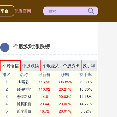
资平台
配资官网
个股实时涨跌榜
个股跌幅
个股流入
个股流出
换手率
个股涨幅
排名
名称
最新价
涨幅
换手率
1
N展芯
116.52
396.89%
79.39%
2
锐翔智能
110.02
20.21%
16.80%
3
志特新材
14.8
20.03%
14.18%
4
博腾股份
20.44
20.02%
14.77%
5
近岸蛋白
46.72
20.01%
5.62%