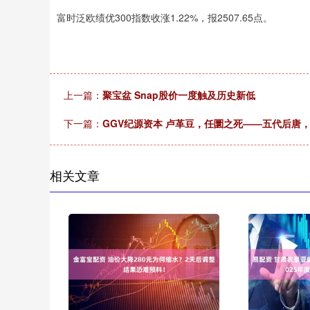
富时泛欧绩优300指数收涨1.22%，报2507.65点。
上一篇：
聚宝盆 Snap股价一度触及历史新低
下一篇：
GGV纪源资本 卢革豆，任圜之死——五代后唐
相关文章