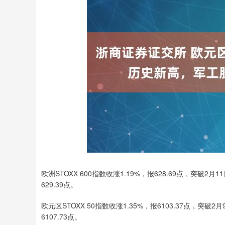
深证成指
14311.01
.68
1.02%
200.89
1
欧洲STOXX 600指数收涨1.19%，报628.69点，突破
629.39点。
欧元区STOXX 50指数收涨1.35%，报6103.37点，突
6107.73点。