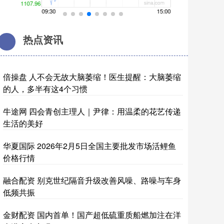
热点资讯
倍操盘 人不会无故大脑萎缩！医生提醒：大脑萎缩
的人，多半有这4个习惯
牛途网 四会青创主理人｜尹律：用温柔的花艺传递
生活的美好
华夏国际 2026年2月5日全国主要批发市场活鲤鱼
价格行情
融合配资 别克世纪隔音升级改善风噪、路噪与车身
低频共振
金财配资 国内首单！国产超低硫重质船燃加注在洋