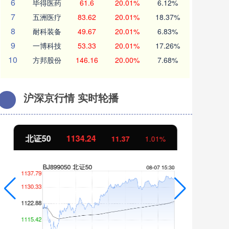
6
毕得医药
61.6
20.01%
6.12%
7
五洲医疗
83.62
20.01%
18.37%
8
耐科装备
49.67
20.01%
6.83%
9
一博科技
53.33
20.01%
17.26%
10
方邦股份
146.16
20.00%
7.68%
沪深京行情 实时轮播
北证50
1134.24
创
11.37
1.01%