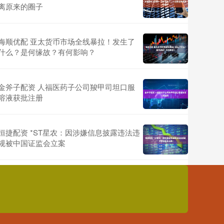
离原来的圈子
海顺优配 亚太货币市场全线暴拉！发生了
什么？是何缘故？有何影响？
金斧子配资 人福医药子公司羧甲司坦口服
溶液获批注册
恒捷配资 *ST星农：因涉嫌信息披露违法违
规被中国证监会立案