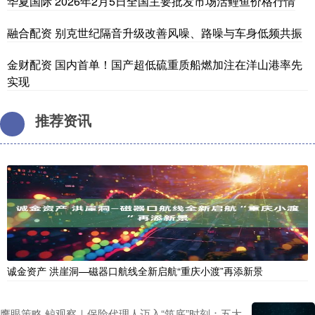
华夏国际 2026年2月5日全国主要批发市场活鲤鱼价格行情
融合配资 别克世纪隔音升级改善风噪、路噪与车身低频共振
金财配资 国内首单！国产超低硫重质船燃加注在洋山港率先
实现
推荐资讯
诚金资产 洪崖洞—磁器口航线全新启航“重庆小渡”再添新景
鹰眼策略 鲸观察｜保险代理人迈入“筑底”时刻：五大