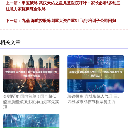
上一篇：
申宝策略 武汉天佑之星儿童医院呼吁：家长必看!多动症
注意力家庭训练全攻略
下一篇：
九鼎 海航控股筹划重大资产重组 飞行培训子公司回归
相关文章
金财配资 国内首单！国产超低
瑞银投资 县城影院人气旺 三、
硫重质船燃加注在洋山港率先实
四线城市成春节档票房主力
现